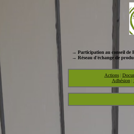
→ Participation au conseil d
→ Réseau d'échange de produc
Actions
|
Docu
Adhésion
|