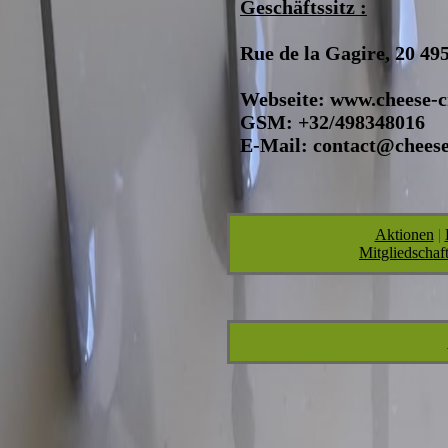
Geschäftssitz :
Rue de la Gagire, 20 4
Webseite: www.cheese-c
GSM: +32/498348016
E-Mail: contact@cheese
Aktionen
|
Mitgliedschaf