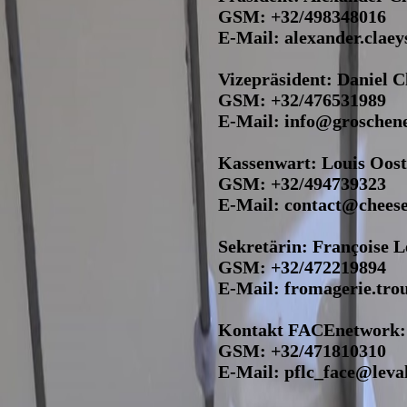
GSM: +32/498348016
E-Mail: alexander.cla
Vizepräsident: Daniel C
GSM: +32/476531989
E-Mail: info@groschen
Kassenwart: Louis Oos
GSM: +32/494739323
E-Mail: contact@cheese
Sekretärin: Françoise 
GSM: +32/472219894
E-Mail: fromagerie.tr
Kontakt FACEnetwork:
GSM: +32/471810310
E-Mail: pflc_face@leval